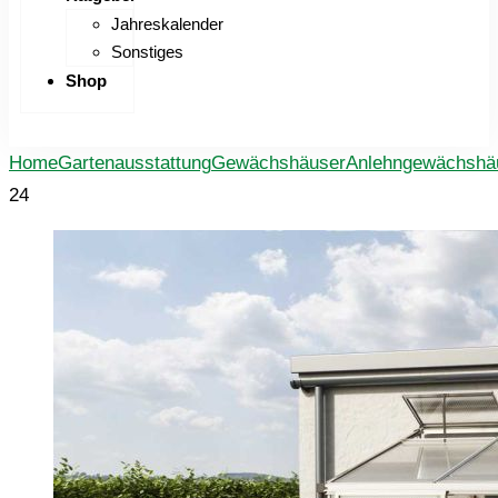
Jahreskalender
Sonstiges
Shop
Home
Gartenausstattung
Gewächshäuser
Anlehngewächshä
24